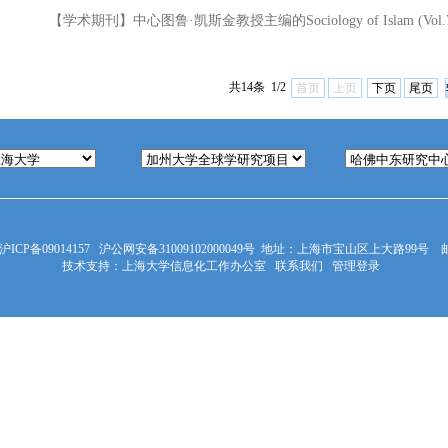
【学术期刊】中心图鲁·凯斯金教授主编的Sociology of Islam (Vol.7,I
共14条 1/2
首页
上页
下页
尾页
沪ICP备09014157
沪公网安备31009102000049号
地址：上海市宝山区上大路99号 邮编
技术支持：
上海大学信息化工作办公室
联系我们
管理登录