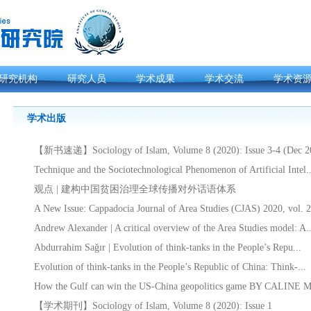
研究机构
研究人员
学术成果
学术交流
学术资
学术出版
【新书速递】Sociology of Islam, Volume 8 (2020): Issue 3-4 (Dec 20
Technique and the Sociotechnological Phenomenon of Artificial Intel..
观点 | 建构中国贫困治理全球传播对外话语体系
A New Issue: Cappadocia Journal of Area Studies (CJAS) 2020, vol. 2
Andrew Alexander | A critical overview of the Area Studies model: A..
Abdurrahim Sağır | Evolution of think-tanks in the People’s Repu...
Evolution of think-tanks in the People’s Republic of China: Think-...
How the Gulf can win the US-China geopolitics game BY CALINE
【学术期刊】Sociology of Islam, Volume 8 (2020): Issue 1